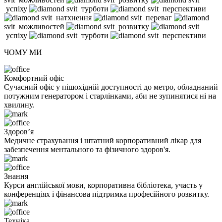
успіху
svit
турботи
svit
перспективи
svit
натхнення
svit
переваг
svit
можливостей
svit
розвитку
svit
успіху
svit
турботи
svit
перспективи
ЧОМУ МИ
Комфортний офіс
Сучасний офіс у пішохідній доступності до метро, обладнаний
потужним генератором і старлінками, аби не зупинятися ні на
хвилину.
Здоров’я
Медичне страхування і штатний корпоративний лікар для
забезпечення ментального та фізичного здоров'я.
Знання
Курси англійської мови, корпоративна бібліотека, участь у
конференціях і фінансова підтримка професійного розвитку.
Техніка