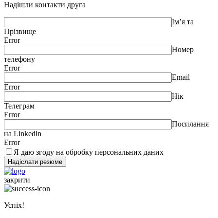
Надішли контакти друга
Ім’я та
Прізвище
Error
Номер
телефону
Error
Email
Error
Нік
Телеграм
Error
Посилання
на Linkedin
Error
Я даю згоду на обробку персональних даних
закрити
Успіх!