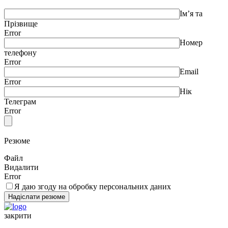
Ім’я та
Прізвище
Error
Номер
телефону
Error
Email
Error
Нік
Телеграм
Error
Резюме
Файл
Видалити
Error
Я даю згоду на обробку персональних даних
закрити