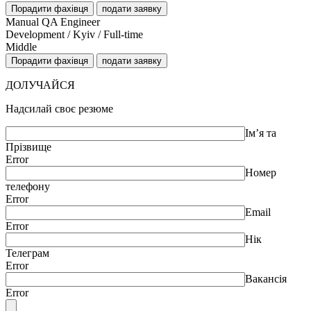
Порадити фахівця
подати заявку
Manual QA Engineer
Development / Kyiv / Full-time
Middle
Порадити фахівця
подати заявку
ДОЛУЧАЙСЯ
Надсилай своє резюме
Ім’я та
Прізвище
Error
Номер
телефону
Error
Email
Error
Нік
Телеграм
Error
Вакансія
Error