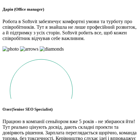
Дарія (Office manager)
Робота в Softsvit забезпечує комфортні умови та турботу про
співробітників. Тут я знайшла не лише професійний розвиток,
а й підтримку з усіх сторін. Softsvit робить все, щоб кожен
співробітник відчував себе важливим.
Олег(Senior SEO Specialist)
Працюю в компанії сеньйором вже 5 років - не збираюся йти!
Тут реально цінують досвід, дають складні проекти та
довіряють рішення. Зарплата переглядається щорічно, команда
топова, без токсичності. Керівництво слухає ідеї і впроваджує