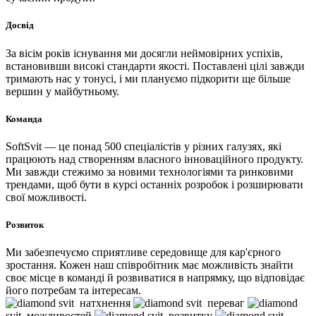
Досвід
За вісім років існування ми досягли неймовірних успіхів,
встановивши високі стандарти якості. Поставлені цілі завжди
тримають нас у тонусі, і ми плануємо підкорити ще більше
вершин у майбутньому.
Команда
SoftSvit — це понад 500 спеціалістів у різних галузях, які
працюють над створенням власного інноваційного продукту.
Ми завжди стежимо за новими технологіями та ринковими
трендами, щоб бути в курсі останніх розробок і розширювати
свої можливості.
Розвиток
Ми забезпечуємо сприятливе середовище для кар'єрного
зростання. Кожен наш співробітник має можливість знайти
своє місце в команді й розвиватися в напрямку, що відповідає
його потребам та інтересам.
svit
натхнення
svit
переваг
svit
можливостей
svit
розвитку
svit