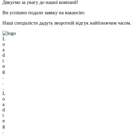
Дякуємо за увагу до нашої компанії!
Ви успішно подали заявку на вакансію:
Наші спеціалісти дадуть зворотній відгук найближчим часом.
L
o
a
d
i
n
g
.
.
.
L
o
a
d
i
n
g
.