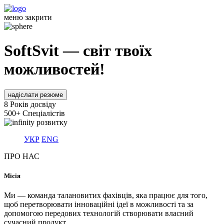
меню
закрити
SoftSvit
— світ твоїх
можливостей!
надіслати резюме
8
Років досвіду
500+
Спеціалістів
розвитку
УКР
ENG
ПРО НАС
Місія
Ми — команда талановитих фахівців, яка працює для того,
щоб перетворювати інноваційні ідеї в можливості та за
допомогою передових технологій створювати власний
сучасний продукт.